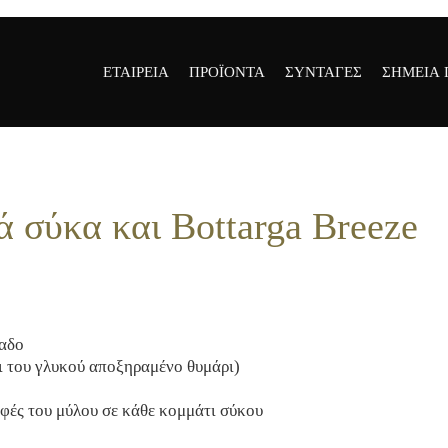
ΕΤΑΙΡΕΙΑ
ΠΡΟΪΟΝΤΑ
ΣΥΝΤΑΓΕΣ
ΣΗΜΕΙΑ
ΕΤΑΙΡΕΙΑ
ΟΛΑ ΤΑ ΠΡΟΪΟΝΤΑ
ΕΣΤΙΑΤΟ
ΟΙ ΑΞΙΕΣ ΜΑΣ
ΠΑΡΑΔΟΣΙΑΚΟ
ΑΝΤΙΠΡ
 σύκα και Bottarga Breeze
ΑΥΓΟΤΑΡΑΧΟ
ΚΑΤΑΣΤ
ΙΣΤΟΡΙΑ
ΑΥΓΟΤΑΡΑΧΟ
ΒΡΑΒΕΙΑ &
ΤΡΙΜΜΑ
ΠΙΣΤΟΠΟΙΗΤΙΚΑ
ΑΥΓΟΤΑΡΑΧΟ
ΔΗΜΟΣΙΕΥΣΕΙΣ
PSYCHE
λαδο
GALLERY
ι του γλυκού αποξηραμένο θυμάρι)
ΑΦΡΙΝΑ
ΕΡΕΥΝΑ &
ΜΕΛΙΧΛΩΡΟ
ΑΝΑΠΤΥΞΗ
φές του μύλου σε κάθε κομμάτι σύκου
ΑΥΓΟΤΑΡΑΧΟ
AMBASSADORS