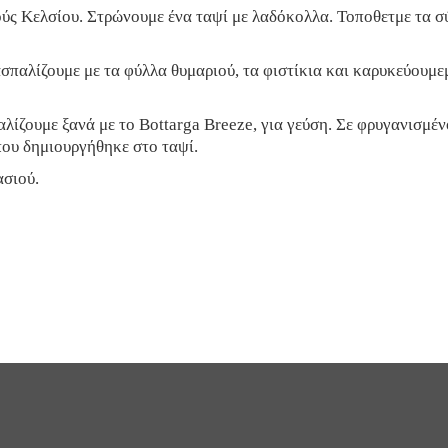
GOLDEN AGE
MANUAL
ς Κελσίου. Στρώνουμε ένα ταψί με λαδόκολλα. Τοποθετμε τα σ
ΣΑΡΔΕΛΑ ΦΙΛΕΤΟ
ΓΑΥΡΟΣ ΦΙΛΕΤΟ
σπαλίζουμε με τα φύλλα θυμαριού, τα φιστίκια και καρυκεύουμε
ΣΚΟΥΜΠΡΙ ΦΙΛΕΤΟ
λίζουμε ξανά με το Bottarga Breeze, για γεύση. Σε φρυγανισμέ
ΘΑΛΑΣΣΙΝΟ ΑΛΑΤΙ
που δημιουργήθηκε στο ταψί.
ΚΟΥΤΙ ΔΩΡΟΥ
ασιού.
ΑΥΓΟΤΑΡΑΧΟ SEA
SALT BREEZE