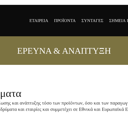
ΕΤΑΙΡΕΙΑ
ΠΡΟΪΟΝΤΑ
ΣΥΝΤΑΓΕΣ
ΣΗΜΕΙΑ
ΕΡΕΥΝΑ & ΑΝΑΠΤΥΞΗ
ΕΤΑΙΡΕΙΑ
ΟΛΑ ΤΑ ΠΡΟΪΟΝΤΑ
ΕΣΤΙΑΤΟ
ΟΙ ΑΞΙΕΣ ΜΑΣ
ΠΑΡΑΔΟΣΙΑΚΟ
ΑΝΤΙΠΡ
ΑΥΓΟΤΑΡΑΧΟ
ΚΑΤΑΣΤ
ΙΣΤΟΡΙΑ
ΑΥΓΟΤΑΡΑΧΟ
ΒΡΑΒΕΙΑ &
ΤΡΙΜΜΑ
ΠΙΣΤΟΠΟΙΗΤΙΚΑ
ΑΥΓΟΤΑΡΑΧΟ
μματα
ΔΗΜΟΣΙΕΥΣΕΙΣ
PSYCHE
GALLERY
τίωσης και ανάπτυξης τόσο των προϊόντων, όσο και των παραγωγ
ΑΦΡΙΝΑ
ΕΡΕΥΝΑ &
δρύματα και εταιρίες και συμμετέχει σε Εθνικά και Ευρωπαϊκά
ΜΕΛΙΧΛΩΡΟ
ΑΝΑΠΤΥΞΗ
ΑΥΓΟΤΑΡΑΧΟ
AMBASSADORS