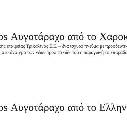
GOLDEN AGE
MANUAL
ΣΑΡΔΕΛΑ ΦΙΛΕΤΟ
ΓΑΥΡΟΣ ΦΙΛΕΤΟ
ΣΚΟΥΜΠΡΙ ΦΙΛΕΤΟ
nos Αυγοτάραχο από το Χαρο
ΘΑΛΑΣΣΙΝΟ ΑΛΑΤΙ
ΚΟΥΤΙ ΔΩΡΟΥ
ης εταιρείας Τρικαλινός Ε.Ε. – ένα ισχυρό πνεύμα με προοδευτι
ς στο άνοιγμα των νέων προοπτικών που η παραγωγή του παρα
ΑΥΓΟΤΑΡΑΧΟ SEA
SALT BREEZE
os Αυγοτάραχο από το Ελληνι